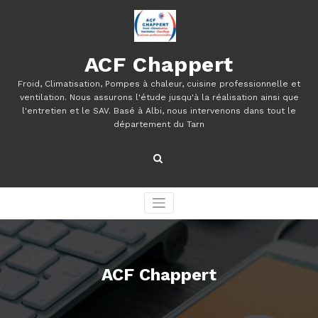
Aller
au
contenu
ACF Chappert
Froid, Climatisation, Pompes à chaleur, cuisine professionnelle et
ventilation. Nous assurons l'étude jusqu'à la réalisation ainsi que
l'entretien et le SAV. Basé à Albi, nous intervenons dans tout le
département du Tarn
ACF Chappert