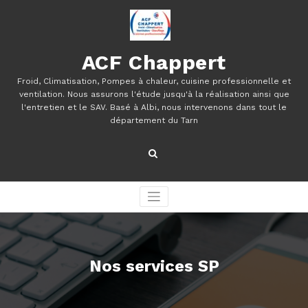
Aller
au
contenu
ACF Chappert
Froid, Climatisation, Pompes à chaleur, cuisine professionnelle et
ventilation. Nous assurons l'étude jusqu'à la réalisation ainsi que
l'entretien et le SAV. Basé à Albi, nous intervenons dans tout le
département du Tarn
Nos services SP