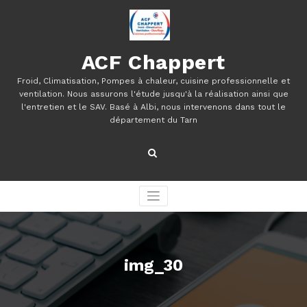
Aller
au
contenu
ACF Chappert
Froid, Climatisation, Pompes à chaleur, cuisine professionnelle et
ventilation. Nous assurons l'étude jusqu'à la réalisation ainsi que
l'entretien et le SAV. Basé à Albi, nous intervenons dans tout le
département du Tarn
img_30