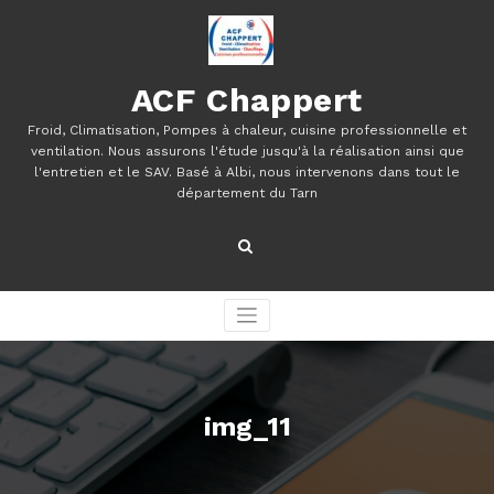
Aller
au
contenu
ACF Chappert
Froid, Climatisation, Pompes à chaleur, cuisine professionnelle et
ventilation. Nous assurons l'étude jusqu'à la réalisation ainsi que
l'entretien et le SAV. Basé à Albi, nous intervenons dans tout le
département du Tarn
img_11