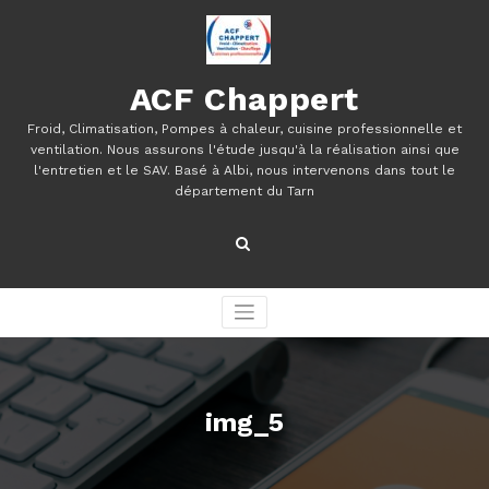
Aller
au
contenu
ACF Chappert
Froid, Climatisation, Pompes à chaleur, cuisine professionnelle et
ventilation. Nous assurons l'étude jusqu'à la réalisation ainsi que
l'entretien et le SAV. Basé à Albi, nous intervenons dans tout le
département du Tarn
img_5