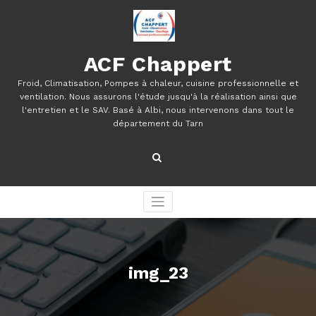
Aller
au
contenu
ACF Chappert
Froid, Climatisation, Pompes à chaleur, cuisine professionnelle et
ventilation. Nous assurons l'étude jusqu'à la réalisation ainsi que
l'entretien et le SAV. Basé à Albi, nous intervenons dans tout le
département du Tarn
img_23