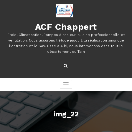
Aller
au
contenu
ACF Chappert
Froid, Climatisation, Pompes à chaleur, cuisine professionnelle et
ventilation. Nous assurons l'étude jusqu'à la réalisation ainsi que
l'entretien et le SAV. Basé à Albi, nous intervenons dans tout le
département du Tarn
img_22