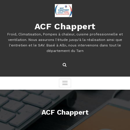
Aller
au
contenu
ACF Chappert
Froid, Climatisation, Pompes à chaleur, cuisine professionnelle et
ventilation. Nous assurons l'étude jusqu'à la réalisation ainsi que
l'entretien et le SAV. Basé à Albi, nous intervenons dans tout le
département du Tarn
ACF Chappert